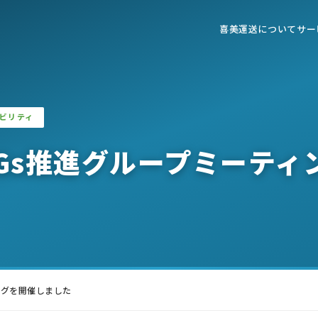
喜美運送について
サー
ナビリティ
SDGs推進グループミーテ
ィングを開催しました