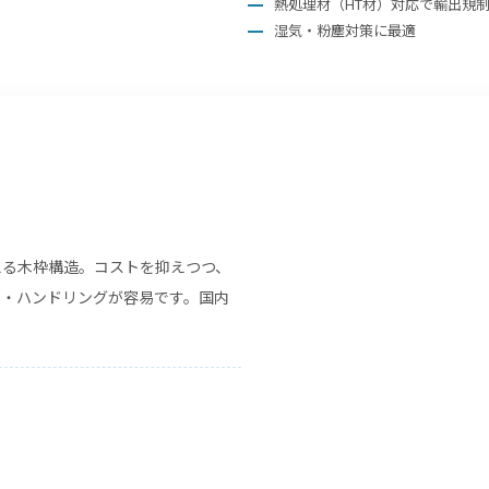
熱処理材（HT材）対応で輸出規
湿気・粉塵対策に最適
）
える木枠構造。コストを抑えつつ、
品・ハンドリングが容易です。国内