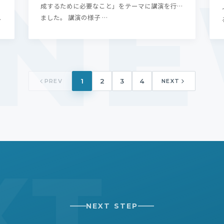
成するために必要なこと」をテーマに講演を行い
ました。 講演の様子 …
し
1
2
3
4
PREV
NEXT
NEXT STEP