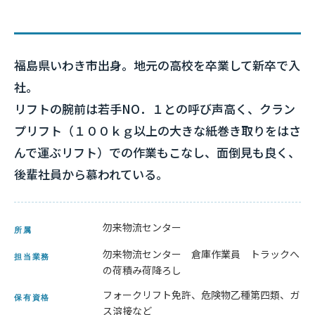
福島県いわき市出身。地元の高校を卒業して新卒で入
社。
リフトの腕前は若手NO．１との呼び声高く、クラン
プリフト（１００ｋｇ以上の大きな紙巻き取りをはさ
んで運ぶリフト）での作業もこなし、面倒見も良く、
後輩社員から慕われている。
勿来物流センター
所属
勿来物流センター 倉庫作業員 トラックへ
担当業務
の荷積み荷降ろし
フォークリフト免許、危険物乙種第四類、ガ
保有資格
ス溶接など